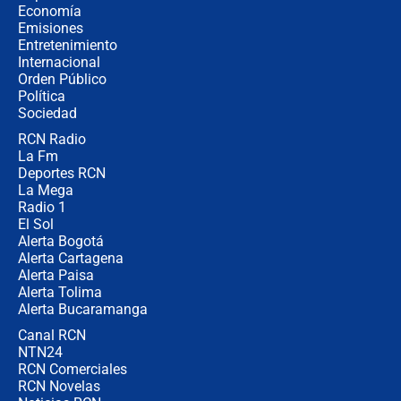
crece el pulso por la elección del
Economía
contralor
Emisiones
Entretenimiento
Internacional
🔴 EN VIVO | Noticiero La FM con
Orden Público
Juan Lozano - 6 de agosto de 2026
Política
Sociedad
RCN Radio
¿Por qué De la Espriella gobernará
La Fm
desde Barranquilla? Experto explica
la razón
Deportes RCN
La Mega
Radio 1
El Sol
Alerta Bogotá
Alerta Cartagena
Alerta Paisa
Alerta Tolima
Alerta Bucaramanga
Canal RCN
NTN24
RCN Comerciales
RCN Novelas