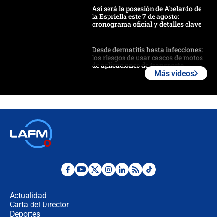
Así será la posesión de Abelardo de
la Espriella este 7 de agosto:
cronograma oficial y detalles clave
Desde dermatitis hasta infecciones:
los riesgos de usar cascos de motos
de aplicaciones de transporte
Más videos
¿Cómo comprar dólares desde el
celular? Requisitos, pasos y
recomendaciones
Las seis de las 6 con Juan Lozano |
jueves 6 de agosto de 2026
Posesión de Abelardo De La Espriella
en Cali: ¿qué pasará con los
congresistas del Pacto Histórico que
Actualidad
no asistirán?
Carta del Director
Álvaro Uribe asistirá a la posesión y
Deportes