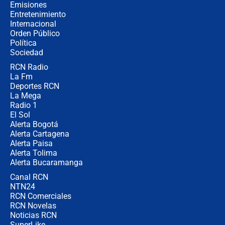
política” en campaña: “Estaba
Emisiones
completamente seguro”
Entretenimiento
Internacional
Alias ‘Calarcá’ habría pagado $60
Orden Público
millones al mes a un supuesto
Política
coronel para filtrar información del
Ejército
Sociedad
RCN Radio
Las razones para escoger al nuevo
La Fm
director de la Policía
Deportes RCN
La Mega
Radio 1
El Sol
Alerta Bogotá
Alerta Cartagena
Alerta Paisa
Alerta Tolima
Alerta Bucaramanga
Canal RCN
NTN24
RCN Comerciales
RCN Novelas
Noticias RCN
SuperLike