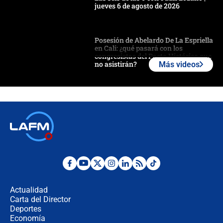
jueves 6 de agosto de 2026
Posesión de Abelardo De La Espriella
en Cali: ¿qué pasará con los
congresistas del Pacto Histórico que
no asistirán?
Más videos
Álvaro Uribe asistirá a la posesión y
crece el pulso por la elección del
contralor
🔴 EN VIVO | Noticiero La FM con
Juan Lozano - 6 de agosto de 2026
¿Por qué De la Espriella gobernará
desde Barranquilla? Experto explica
la razón
Actualidad
Carta del Director
Estratega de Abelardo de la Espriella
Deportes
revela cómo venció a la “casta
Economía