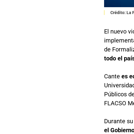
Crédito: La
El nuevo vi
implementa
de Formali
todo el paí
Cante
es e
Universida
Públicos d
FLACSO Mé
Durante su
el Gobiern