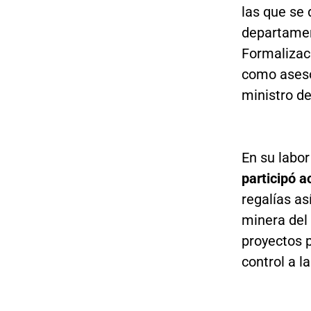
las que se 
departament
Formalizaci
como aseso
ministro de
En su labor
participó a
regalías as
minera del
proyectos p
control a l