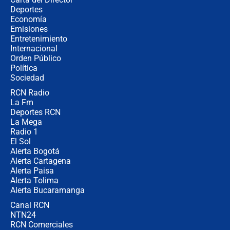
Estratega de Abelardo de la Espriella
Deportes
revela cómo venció a la “casta
Economía
política” en campaña: “Estaba
Emisiones
completamente seguro”
Entretenimiento
Internacional
Alias ‘Calarcá’ habría pagado $60
Orden Público
millones al mes a un supuesto
Política
coronel para filtrar información del
Ejército
Sociedad
RCN Radio
Las razones para escoger al nuevo
La Fm
director de la Policía
Deportes RCN
La Mega
Radio 1
El Sol
Alerta Bogotá
Alerta Cartagena
Alerta Paisa
Alerta Tolima
Alerta Bucaramanga
Canal RCN
NTN24
RCN Comerciales