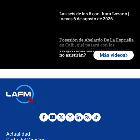
Las seis de las 6 con Juan Lozano |
jueves 6 de agosto de 2026
Posesión de Abelardo De La Espriella
en Cali: ¿qué pasará con los
congresistas del Pacto Histórico que
no asistirán?
Más videos
Álvaro Uribe asistirá a la posesión y
crece el pulso por la elección del
contralor
🔴 EN VIVO | Noticiero La FM con
Juan Lozano - 6 de agosto de 2026
¿Por qué De la Espriella gobernará
desde Barranquilla? Experto explica
la razón
Actualidad
Carta del Director