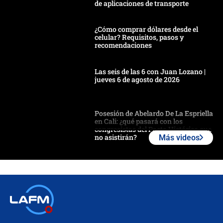
de aplicaciones de transporte
¿Cómo comprar dólares desde el
celular? Requisitos, pasos y
recomendaciones
Las seis de las 6 con Juan Lozano |
jueves 6 de agosto de 2026
Posesión de Abelardo De La Espriella
en Cali: ¿qué pasará con los
congresistas del Pacto Histórico que
no asistirán?
Más videos
Álvaro Uribe asistirá a la posesión y
crece el pulso por la elección del
contralor
🔴 EN VIVO | Noticiero La FM con
Juan Lozano - 6 de agosto de 2026