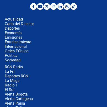
¿Por qué De la Espriella gobernará
desde Barranquilla? Experto explica
la razón
Actualidad
Carta del Director
Estratega de Abelardo de la Espriella
Deportes
revela cómo venció a la “casta
Economía
política” en campaña: “Estaba
Emisiones
completamente seguro”
Entretenimiento
Internacional
Alias ‘Calarcá’ habría pagado $60
Orden Público
millones al mes a un supuesto
Política
coronel para filtrar información del
Ejército
Sociedad
RCN Radio
Las razones para escoger al nuevo
La Fm
director de la Policía
Deportes RCN
La Mega
Radio 1
El Sol
Alerta Bogotá
Alerta Cartagena
Alerta Paisa