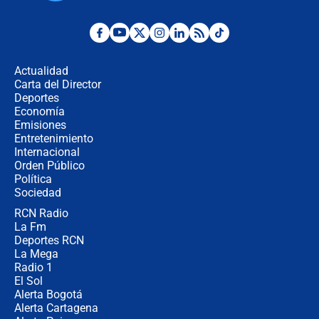
Desde dermatitis hasta infecciones:
los riesgos de usar cascos de motos
de aplicaciones de transporte
Actualidad
Carta del Director
¿Cómo comprar dólares desde el
Deportes
celular? Requisitos, pasos y
Economía
recomendaciones
Emisiones
Entretenimiento
Internacional
Las seis de las 6 con Juan Lozano |
Orden Público
jueves 6 de agosto de 2026
Política
Sociedad
RCN Radio
Posesión de Abelardo De La Espriella
La Fm
en Cali: ¿qué pasará con los
congresistas del Pacto Histórico que
Deportes RCN
no asistirán?
La Mega
Radio 1
El Sol
Alerta Bogotá
Alerta Cartagena