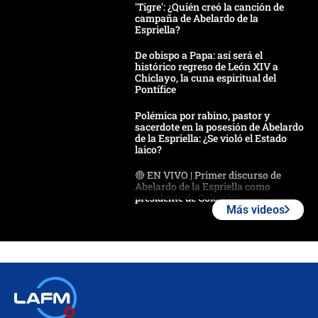
'Tigre': ¿Quién creó la canción de
campaña de Abelardo de la
Espriella?
De obispo a Papa: así será el
histórico regreso de León XIV a
Chiclayo, la cuna espiritual del
Pontífice
Polémica por rabino, pastor y
sacerdote en la posesión de Abelardo
de la Espriella: ¿Se violó el Estado
laico?
🔴 EN VIVO | Primer discurso de
Abelardo de la Espriella como
presidente de Colombia
Más videos
¿La posesión de Abelardo De la
Espriella en Cali inicia la
descentralización en Colombia? Esto
respondió el alcalde Eder
Así será la posesión de Abelardo de
la Espriella este 7 de agosto:
cronograma oficial y detalles clave