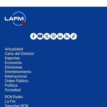
Espriella en Cali inicia la
descentralización en Colombia? Esto
respondió el alcalde Eder
Así será la posesión de Abelardo de
la Espriella este 7 de agosto:
cronograma oficial y detalles clave
Desde dermatitis hasta infecciones:
los riesgos de usar cascos de motos
de aplicaciones de transporte
Actualidad
Carta del Director
¿Cómo comprar dólares desde el
Deportes
celular? Requisitos, pasos y
Economía
recomendaciones
Emisiones
Entretenimiento
Internacional
Las seis de las 6 con Juan Lozano |
Orden Público
jueves 6 de agosto de 2026
Política
Sociedad
RCN Radio
Posesión de Abelardo De La Espriella
La Fm
en Cali: ¿qué pasará con los
congresistas del Pacto Histórico que
Deportes RCN