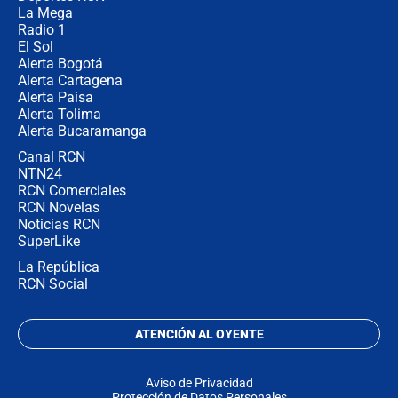
no asistirán?
La Mega
Radio 1
El Sol
Alerta Bogotá
Alerta Cartagena
Alerta Paisa
Alerta Tolima
Alerta Bucaramanga
Canal RCN
NTN24
RCN Comerciales
RCN Novelas
Noticias RCN
SuperLike
La República
RCN Social
ATENCIÓN AL OYENTE
Aviso de Privacidad
Protección de Datos Personales