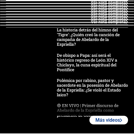
Ver nota completa
Ver nota completa
Ver nota completa
Ver nota completa
Ver nota completa
Ver nota completa
Ver nota completa
Ver nota completa
Ver nota completa
La historia detrás del himno del
'Tigre': ¿Quién creó la canción de
campaña de Abelardo de la
Espriella?
De obispo a Papa: así será el
histórico regreso de León XIV a
Chiclayo, la cuna espiritual del
Pontífice
Polémica por rabino, pastor y
sacerdote en la posesión de Abelardo
de la Espriella: ¿Se violó el Estado
laico?
🔴 EN VIVO | Primer discurso de
Abelardo de la Espriella como
presidente de Colombia
Más videos
¿La posesión de Abelardo De la