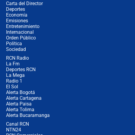
Carta del Director
Estratega de Abelardo de la Espriella
Deportes
revela cómo venció a la “casta
Economía
política” en campaña: “Estaba
Emisiones
completamente seguro”
Entretenimiento
Internacional
Alias ‘Calarcá’ habría pagado $60
Orden Público
millones al mes a un supuesto
Política
coronel para filtrar información del
Ejército
Sociedad
RCN Radio
Las razones para escoger al nuevo
La Fm
director de la Policía
Deportes RCN
La Mega
Radio 1
El Sol
Alerta Bogotá
Alerta Cartagena
Alerta Paisa
Alerta Tolima
Alerta Bucaramanga
Canal RCN
NTN24