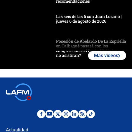
recomendaciones
Las seis de las 6 con Juan Lozano |
jueves 6 de agosto de 2026
Posesión de Abelardo De La Espriella
en Cali: ¿qué pasará con los
congresistas del Pacto Histórico que
no asistirán?
Más videos
Álvaro Uribe asistirá a la posesión y
crece el pulso por la elección del
contralor
🔴 EN VIVO | Noticiero La FM con
Juan Lozano - 6 de agosto de 2026
¿Por qué De la Espriella gobernará
desde Barranquilla? Experto explica
la razón
Actualidad