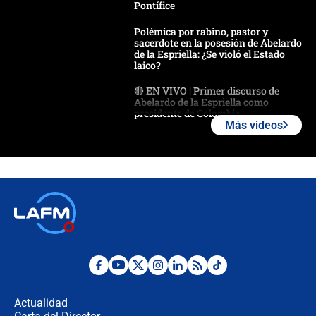
Pontífice
Polémica por rabino, pastor y
sacerdote en la posesión de Abelardo
de la Espriella: ¿Se violó el Estado
laico?
🔴 EN VIVO | Primer discurso de
Abelardo de la Espriella como
presidente de Colombia
Más videos
¿La posesión de Abelardo De la
Espriella en Cali inicia la
descentralización en Colombia? Esto
respondió el alcalde Eder
Así será la posesión de Abelardo de
la Espriella este 7 de agosto:
cronograma oficial y detalles clave
Desde dermatitis hasta infecciones:
los riesgos de usar cascos de motos
de aplicaciones de transporte
Actualidad