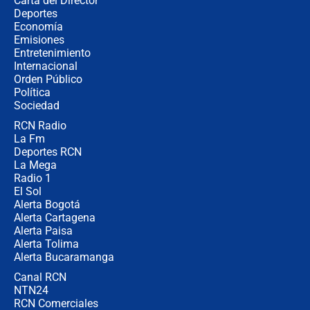
Carta del Director
¿Cómo comprar dólares desde el
Deportes
celular? Requisitos, pasos y
Economía
recomendaciones
Emisiones
Entretenimiento
Internacional
Las seis de las 6 con Juan Lozano |
Orden Público
jueves 6 de agosto de 2026
Política
Sociedad
RCN Radio
Posesión de Abelardo De La Espriella
La Fm
en Cali: ¿qué pasará con los
congresistas del Pacto Histórico que
Deportes RCN
no asistirán?
La Mega
Radio 1
El Sol
Alerta Bogotá
Alerta Cartagena
Alerta Paisa
Alerta Tolima
Alerta Bucaramanga
Canal RCN
NTN24
RCN Comerciales