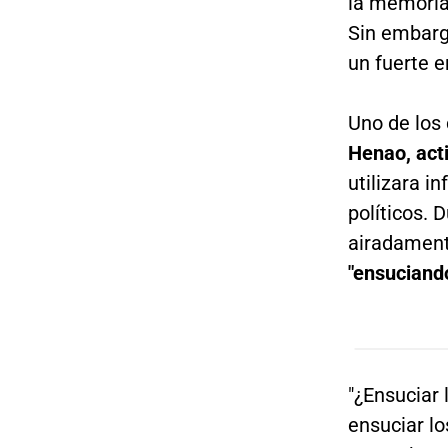
la memoria 
Sin embarg
un fuerte e
Uno de los
Henao, acti
utilizara i
políticos. 
airadament
"ensuciando
"¿Ensuciar 
ensuciar lo