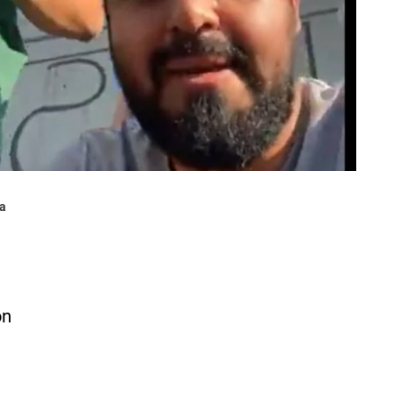
ta
ón