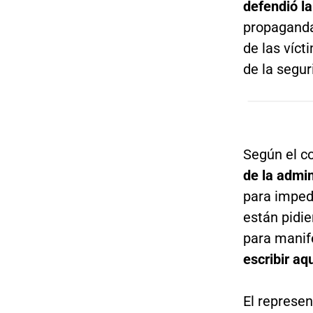
defendió la
propaganda
de las víct
de la segu
Según el c
de la admin
para impedi
están pidie
para manif
escribir aq
El represe