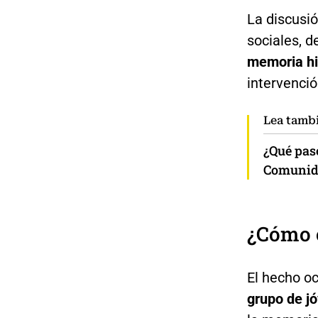
La discusió
sociales, 
memoria hi
intervenció
Lea tamb
¿Qué pas
Comunida
¿Cómo o
El hecho o
grupo de j