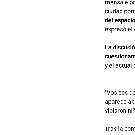
mensaje pol
ciudad po
del espacio
expresó el 
La discusi
cuestionami
y el actual
"Vos sos d
aparece ab
violaron ni
Tras la con