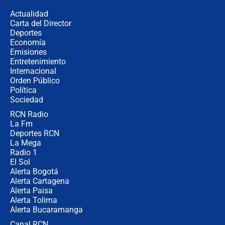
la razón
Actualidad
Carta del Director
Estratega de Abelardo de la Espriella
Deportes
revela cómo venció a la “casta
Economía
política” en campaña: “Estaba
Emisiones
completamente seguro”
Entretenimiento
Internacional
Alias ‘Calarcá’ habría pagado $60
Orden Público
millones al mes a un supuesto
Política
coronel para filtrar información del
Ejército
Sociedad
RCN Radio
Las razones para escoger al nuevo
La Fm
director de la Policía
Deportes RCN
La Mega
Radio 1
El Sol
Alerta Bogotá
Alerta Cartagena
Alerta Paisa
Alerta Tolima
Alerta Bucaramanga
Canal RCN