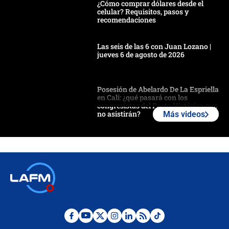
¿Cómo comprar dólares desde el
celular? Requisitos, pasos y
recomendaciones
Las seis de las 6 con Juan Lozano |
jueves 6 de agosto de 2026
Posesión de Abelardo De La Espriella
en Cali: ¿qué pasará con los
congresistas del Pacto Histórico que
no asistirán?
Más videos
Álvaro Uribe asistirá a la posesión y
crece el pulso por la elección del
contralor
🔴 EN VIVO | Noticiero La FM con
Juan Lozano - 6 de agosto de 2026
¿Por qué De la Espriella gobernará
desde Barranquilla? Experto explica