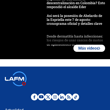
descentralización en Colombia? Esto
respondió el alcalde Eder
Así será la posesión de Abelardo de
la Espriella este 7 de agosto:
cronograma oficial y detalles clave
Desde dermatitis hasta infecciones:
los riesgos de usar cascos de motos
de aplicaciones de transporte
Más videos
¿Cómo comprar dólares desde el
celular? Requisitos, pasos y
recomendaciones
Las seis de las 6 con Juan Lozano |
jueves 6 de agosto de 2026
Posesión de Abelardo De La Espriella
en Cali: ¿qué pasará con los
congresistas del Pacto Histórico que