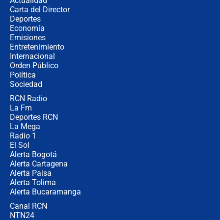
Actualidad
no asistirán?
Carta del Director
Álvaro Uribe asistirá a la posesión y
Deportes
crece el pulso por la elección del
Economía
contralor
Emisiones
Entretenimiento
Internacional
🔴 EN VIVO | Noticiero La FM con
Orden Público
Juan Lozano - 6 de agosto de 2026
Política
Sociedad
RCN Radio
¿Por qué De la Espriella gobernará
La Fm
desde Barranquilla? Experto explica
la razón
Deportes RCN
La Mega
Radio 1
El Sol
Alerta Bogotá
Alerta Cartagena
Alerta Paisa
Alerta Tolima
Alerta Bucaramanga
Canal RCN
NTN24