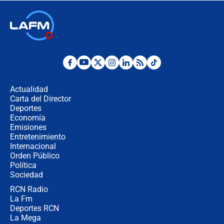
🔴 EN VIVO | Noticiero La FM con
Juan Lozano - 6 de agosto de 2026
¿Por qué De la Espriella gobernará
desde Barranquilla? Experto explica
la razón
Actualidad
Carta del Director
Estratega de Abelardo de la Espriella
Deportes
revela cómo venció a la “casta
Economía
política” en campaña: “Estaba
Emisiones
completamente seguro”
Entretenimiento
Internacional
Alias ‘Calarcá’ habría pagado $60
Orden Público
millones al mes a un supuesto
Política
coronel para filtrar información del
Ejército
Sociedad
RCN Radio
Las razones para escoger al nuevo
La Fm
director de la Policía
Deportes RCN
La Mega