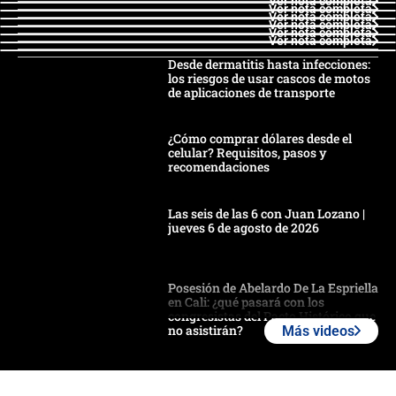
Ver nota completa
Ver nota completa
Ver nota completa
Ver nota completa
Ver nota completa
Ver nota completa
Desde dermatitis hasta infecciones:
los riesgos de usar cascos de motos
de aplicaciones de transporte
¿Cómo comprar dólares desde el
celular? Requisitos, pasos y
recomendaciones
Las seis de las 6 con Juan Lozano |
jueves 6 de agosto de 2026
Posesión de Abelardo De La Espriella
en Cali: ¿qué pasará con los
congresistas del Pacto Histórico que
no asistirán?
Más videos
Álvaro Uribe asistirá a la posesión y
crece el pulso por la elección del
contralor