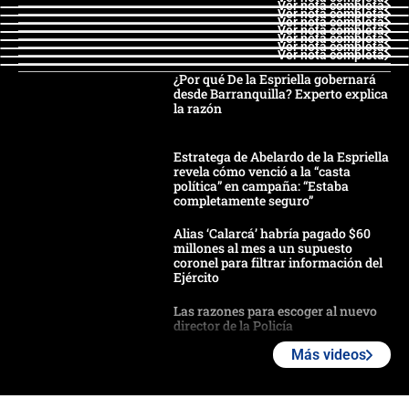
Ver nota completa
Ver nota completa
Ver nota completa
Ver nota completa
Ver nota completa
Ver nota completa
Ver nota completa
¿Por qué De la Espriella gobernará
desde Barranquilla? Experto explica
la razón
Estratega de Abelardo de la Espriella
revela cómo venció a la “casta
política” en campaña: “Estaba
completamente seguro”
Alias ‘Calarcá’ habría pagado $60
millones al mes a un supuesto
coronel para filtrar información del
Ejército
Las razones para escoger al nuevo
director de la Policía
Más videos
"Prohibir es la salida fácil": ¿Qué
futuro les espera a las cabalgatas en