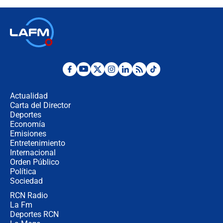
Colombia?
Ministro de Defensa no descarta el
uso de la UNDMO ante posibles
disturbios durante la posesión
"No hubo fraude ni posibilidad de
fraude": Auditoría respondió a
señalamientos de Petro sobre
Actualidad
elección de Abelardo de La Espriella
Carta del Director
Tras su posesión, presidente De la
Deportes
Espriella empieza gira por regiones
Economía
donde perdió
Emisiones
Entretenimiento
Internacional
Las seis de las 6 con Juan Lozano |
Orden Público
miércoles 5 de agosto de 2026
Política
Sociedad
RCN Radio
🔴 EN VIVO | Noticiero La FM con
La Fm
Juan Lozano - 5 de agosto de 2026
Deportes RCN