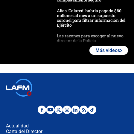
Alias ‘Calarcá’ habría pagado $60
millones al mes a un supuesto
coronel para filtrar información del
Ejército
Las razones para escoger al nuevo
director de la Policía
Más videos
"Prohibir es la salida fácil": ¿Qué
futuro les espera a las cabalgatas en
Colombia?
Ministro de Defensa no descarta el
uso de la UNDMO ante posibles
disturbios durante la posesión
"No hubo fraude ni posibilidad de
fraude": Auditoría respondió a
señalamientos de Petro sobre
Actualidad
elección de Abelardo de La Espriella
Carta del Director