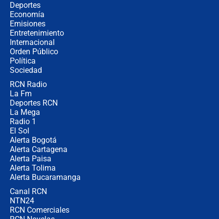
Tras su posesión, presidente De la
Deportes
Espriella empieza gira por regiones
Economía
donde perdió
Emisiones
Entretenimiento
Internacional
Las seis de las 6 con Juan Lozano |
Orden Público
miércoles 5 de agosto de 2026
Política
Sociedad
RCN Radio
🔴 EN VIVO | Noticiero La FM con
La Fm
Juan Lozano - 5 de agosto de 2026
Deportes RCN
La Mega
Radio 1
El Sol
Alerta Bogotá
Alerta Cartagena
Alerta Paisa
Alerta Tolima
Alerta Bucaramanga
Canal RCN
NTN24
RCN Comerciales